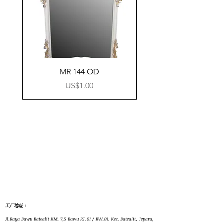
MR 144 OD
價格
US$1.00
工厂地址：
Jl.Raya Bawu Batealit KM. 7,5 Bawu RT.01 / RW.01. Kec. Batealit, Jepara,