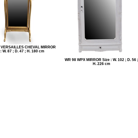
A VERSAILLES CHEVAL MIRROR
 : W. 87 ; D. 47 ; H. 180 cm
WR 98 WPX MIRROR Size : W. 102 ; D. 56 
H. 226 cm