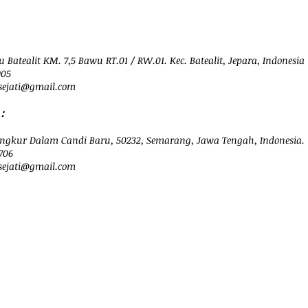
 Batealit KM. 7,5 Bawu RT.01 / RW.01. Kec. Batealit, Jepara, Indonesia
905
ejati@
gmail.com
：
ngkur Dalam Candi Baru, 50232, Semarang, Jawa Tengah, Indonesia.
706
sejati@gmail.com