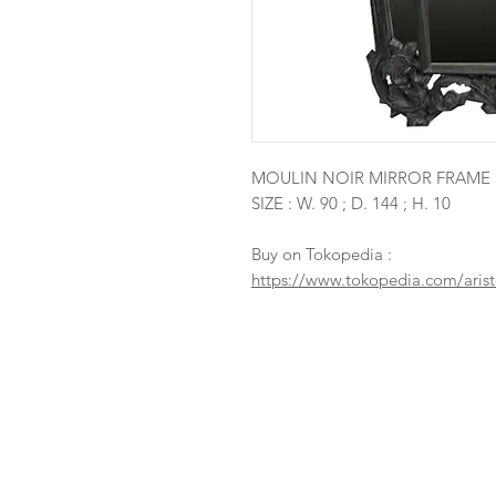
MOULIN NOIR MIRROR FRAME
SIZE : W. 90 ; D. 144 ; H. 10
Buy on Tokopedia :
https://www.tokopedia.com/arist