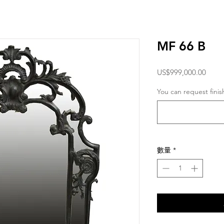
MF 66 B
價
US$999,000.00
格
You can request fini
數量
*