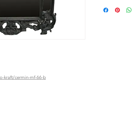
o-kraft/cermin-mf-66-b