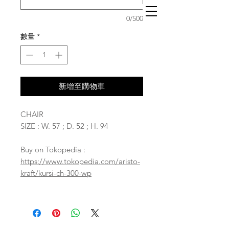
0/500
數量
*
新增至購物車
CHAIR
SIZE : W. 57 ; D. 52 ; H. 94
Buy on Tokopedia :
https://www.tokopedia.com/aristo-
kraft/kursi-ch-300-wp