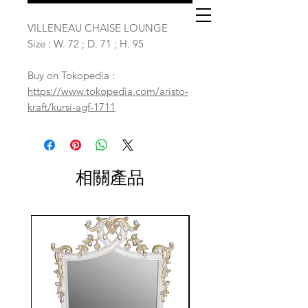
VILLENEAU CHAISE LOUNGE
Size : W. 72 ; D. 71 ; H. 95
Buy on Tokopedia :
https://www.tokopedia.com/aristo-
kraft/kursi-agf-1711
相關產品