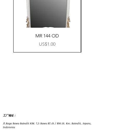
MR 144 OD
價格
US$1.00
工厂地址：
Jl.Raya Bawu Batealit KM. 7,5 Bawu RT.01 / RW.01. Kec. Batealit, Jepara,
Indonesia
+62 291 595 905