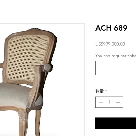
ACH 689
價
US$999,000.00
格
You can request fini
數量
*