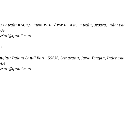
 Batealit KM. 7,5 Bawu RT.01 / RW.01. Kec. Batealit, Jepara, Indonesia
905
ejati@
gmail.com
：
ngkur Dalam Candi Baru, 50232, Semarang, Jawa Tengah, Indonesia.
706
sejati@gmail.com