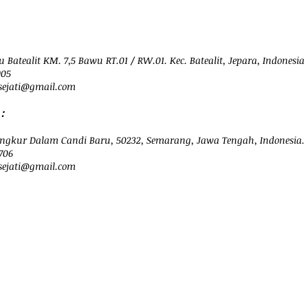
 Batealit KM. 7,5 Bawu RT.01 / RW.01. Kec. Batealit, Jepara, Indonesia
905
ejati@
gmail.com
：
ngkur Dalam Candi Baru, 50232, Semarang, Jawa Tengah, Indonesia.
706
sejati@gmail.com