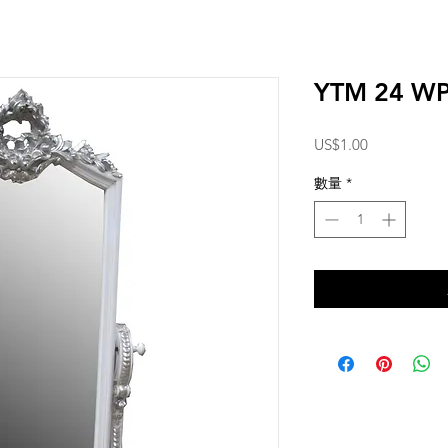
YTM 24 W
價
US$1.00
格
數量
*