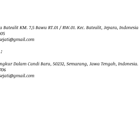
 Batealit KM. 7,5 Bawu RT.01 / RW.01. Kec. Batealit, Jepara, Indonesia
905
ejati@
gmail.com
：
ngkur Dalam Candi Baru, 50232, Semarang, Jawa Tengah, Indonesia.
706
sejati@gmail.com