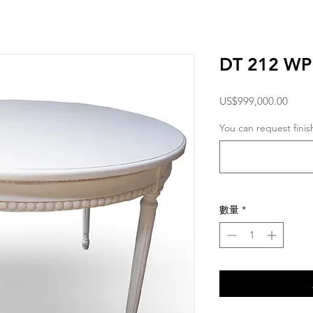
DT 212 WP
價
US$999,000.00
格
You can request fini
數量
*