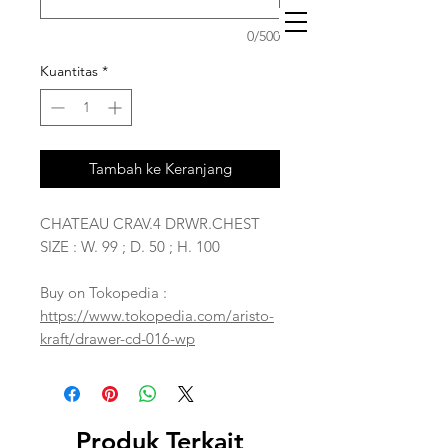
0/500
Kuantitas
*
Tambah ke Keranjang
CHATEAU CRAV.4 DRWR.CHEST
SIZE : W. 99 ; D. 50 ; H. 100
Buy on Tokopedia :
https://www.tokopedia.com/aristo-
kraft/drawer-cd-016-wp
Produk Terkait