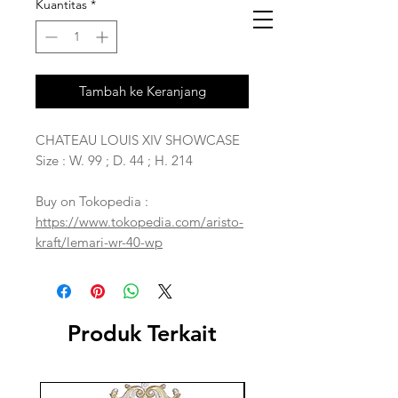
Kuantitas
*
Tambah ke Keranjang
CHATEAU LOUIS XIV SHOWCASE
Size : W. 99 ; D. 44 ; H. 214
Buy on Tokopedia :
https://www.tokopedia.com/aristo-
kraft/lemari-wr-40-wp
Produk Terkait