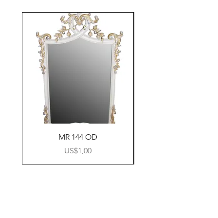
MR 144 OD
Harga
US$1,00