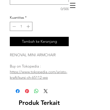
0/500
Kuantitas
*
Tambah ke Keranjang
RENOVAL MINI ARMCHAIR
Buy on Tokopedia :
https://www.tokopedia.com/aristo-
kraft/kursi-ch-65112-wp
Produk Terkait