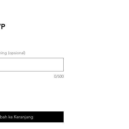
WP
a
hing (opsional)
0/500
bah ke Keranjang