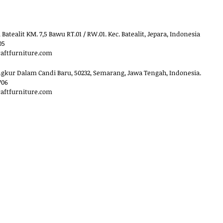
 Batealit KM. 7,5 Bawu RT.01 / RW.01. Kec. Batealit, Jepara, Indonesia
05
raftfurniture.com
ngkur Dalam Candi Baru, 50232, Semarang, Jawa Tengah, Indonesia.
706
raftfurniture.com