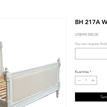
BH 217A 
Harg
US$999.000,00
You can request finis
Kuantitas
*
Tam