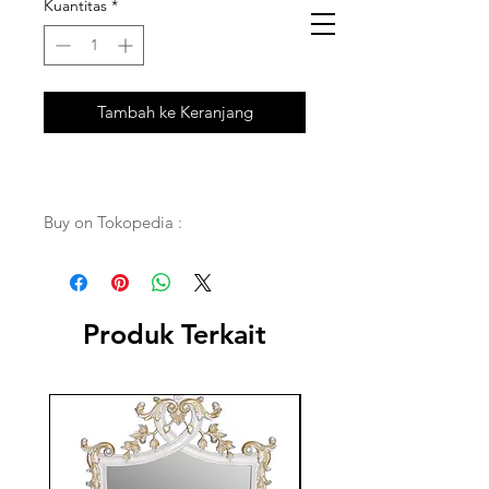
Kuantitas
*
Tambah ke Keranjang
Buy on Tokopedia :
Produk Terkait