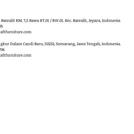
 Batealit KM. 7,5 Bawu RT.01 / RW.01. Kec. Batealit, Jepara, Indonesia
05
raftfurniture.com
ngkur Dalam Candi Baru, 50232, Semarang, Jawa Tengah, Indonesia.
706
raftfurniture.com