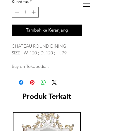
Kuantitas
*
Tambah ke Keranjang
CHATEAU ROUND DINING
SIZE : W. 120 ; D. 120 ; H. 79
Buy on Tokopedia :
Produk Terkait